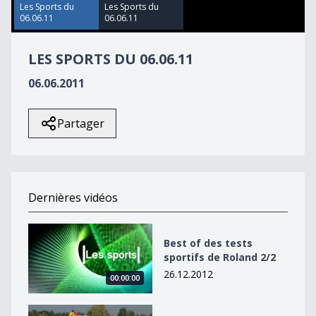
35
Les Sports du
Les Sports du
seconds
06.06.11
06.06.11
LES SPORTS DU 06.06.11
06.06.2011
Partager
Dernières vidéos
Best of des tests sportifs de Roland 2/2
Best of des tests
sportifs de Roland 2/2
26.12.2012
00:00:00
Best of des tests sportifs de Roland 2/2