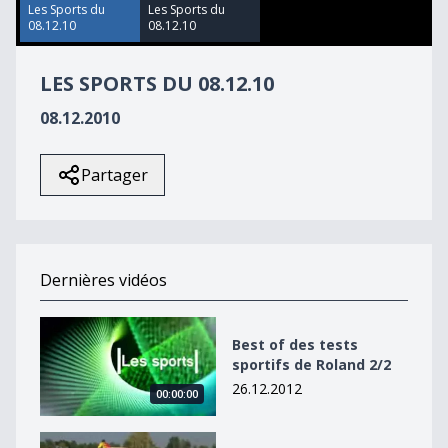
37
Les Sports du
Les Sports du
seconds
08.12.10
08.12.10
LES SPORTS DU 08.12.10
08.12.2010
Partager
Dernières vidéos
Best of des tests sportifs de Roland 2/2
Best of des tests
sportifs de Roland 2/2
26.12.2012
00:00:00
Best of des tests sportifs de Roland 2/2