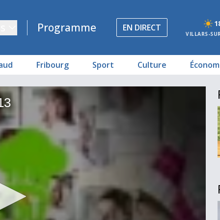
1
s
Programme
EN DIRECT
VILLARS-SU
aud
Fribourg
Sport
Culture
Économ
13