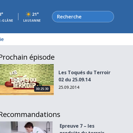
Rechercher
8°
21°
R-GLÂNE
LAUSANNE
ie
Prochain épisode
Les Toqués du Terroir 02 du 25.09.14
Les Toqués du Terroir
02 du 25.09.14
25.09.2014
00:25:30
Recommandations
Epreuve 7 – les produits du terroir vaudois
Epreuve 7 – les