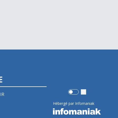
E
Use setting
IR
Hébergé par Infomaniak