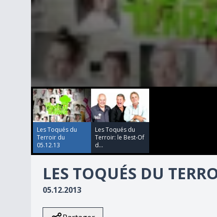
00:00:00
00:00:00
0
seconds
of
26
minutes,
14
Les Toqués du
Les Toqués du
seconds
Volume
Terroir du
Terroir: le Best-Of
90%
05.12.13
d...
LES TOQUÉS DU TERROI
05.12.2013