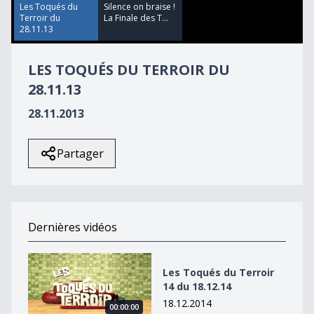
43
Les Toqués du
Silence on braise !
seconds
Terroir du
La Finale des T...
28.11.13
LES TOQUÉS DU TERROIR DU
28.11.13
28.11.2013
Partager
Dernières vidéos
Les Toqués du Terroir 14 du 18.12.14
Les Toqués du Terroir
14 du 18.12.14
18.12.2014
00:00:00