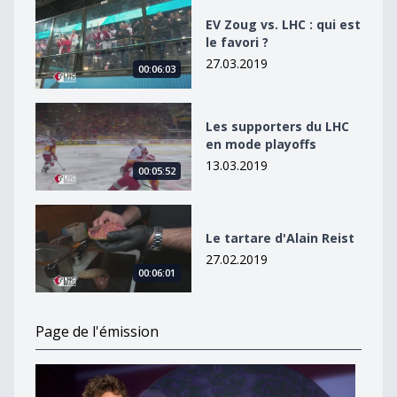
EV Zoug vs. LHC : qui est le favori ?
EV Zoug vs. LHC : qui est
le favori ?
27.03.2019
00:06:03
Les supporters du LHC en mode playoffs
Les supporters du LHC
en mode playoffs
13.03.2019
00:05:52
Le tartare d&#039;Alain Reist
Le tartare d'Alain Reist
27.02.2019
00:06:01
Page de l'émission