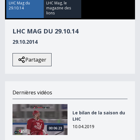
54
LHC Mag du
LHC Mag, le
seconds
29.10.14
magazine des
lions
LHC MAG DU 29.10.14
29.10.2014
Partager
Dernières vidéos
Le bilan de la saison du LHC
Le bilan de la saison du
LHC
10.04.2019
00:06:23