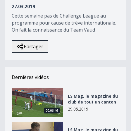
58
27.03.2019
seconds
Cette semaine pas de Challenge League au
programme pour cause de trêve internationale.
On fait la connaissance du Team Vaud
Partager
Dernières vidéos
LS Mag, le magazine du club de tout un canton
LS Mag, le magazine du
club de tout un canton
29.05.2019
00:06:46
LS Mag, le magazine du club de tout un canton
LS Mag, le magazine du