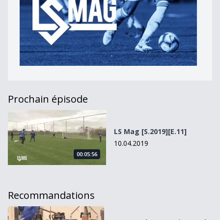
Prochain épisode
LS Mag [S.2019][E.11]
LS Mag [S.2019][E.11]
10.04.2019
00:05:56
Recommandations
LS Mag, le magazine sur le club de tout un canton