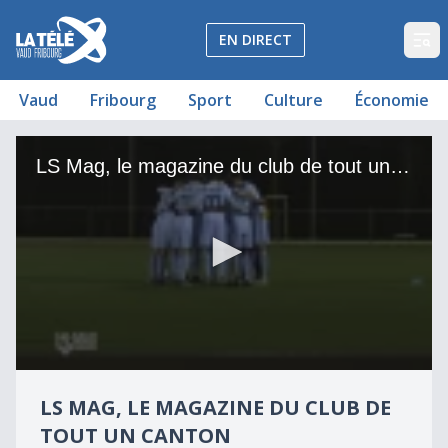
La Télé - Télévision régionale Vaud et Fribourg
EN DIRECT
Op
Vaud
Fribourg
Sport
Culture
Économie
LS Mag, le magazine du club de tout un canton
LS Mag, le magazine du club de tout un canton
0
seconds
LS MAG, LE MAGAZINE DU CLUB DE
of
5
TOUT UN CANTON
minutes,