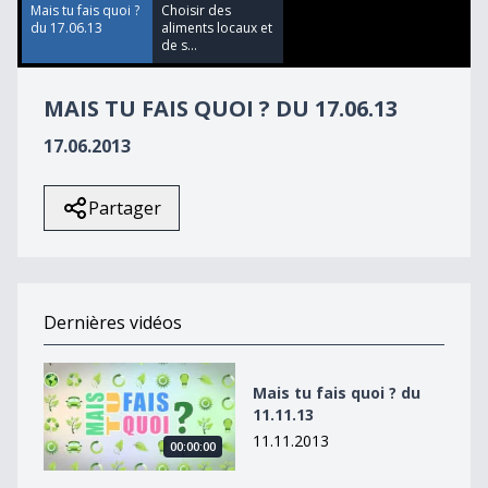
51
Mais tu fais quoi ?
Choisir des
seconds
du 17.06.13
aliments locaux et
de s...
MAIS TU FAIS QUOI ? DU 17.06.13
17.06.2013
Partager
Dernières vidéos
Mais tu fais quoi ? du 11.11.13
Mais tu fais quoi ? du
11.11.13
11.11.2013
00:00:00