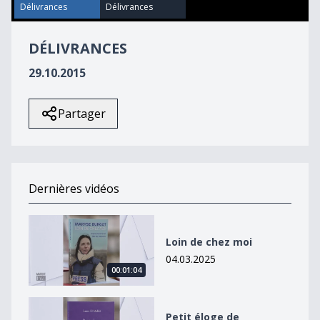
50
Délivrances
Délivrances
seconds
DÉLIVRANCES
29.10.2015
Partager
Dernières vidéos
Loin de chez moi
Loin de chez moi
04.03.2025
00:01:04
Petit éloge de l&#039;imagination
Petit éloge de