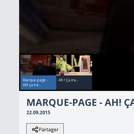
00:00:00
00:00:00
0
seconds
of
2
minutes,
58
Marque-page -
Ah ! Ça ira...
seconds
Volume
Ah! ça ira...
90%
MARQUE-PAGE - AH! ÇA 
22.09.2015
Partager