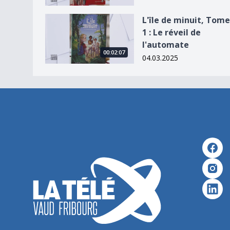
L&#039;île de minuit, Tome 1 : Le réveil de l&#
L'île de minuit, Tome
1 : Le réveil de
l'automate
00:02:07
04.03.2025