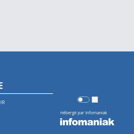
E
Use setting
IR
Hébergé par Infomaniak