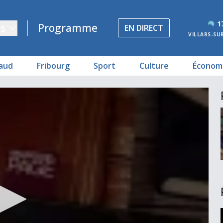
1
s
Programme
EN DIRECT
VILLARS-SU
aud
Fribourg
Sport
Culture
Économ