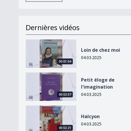
Dernières vidéos
Loin de chez moi
Loin de chez moi
04.03.2025
00:01:04
Petit éloge de l&#039;imagination
Petit éloge de
l'imagination
04.03.2025
00:02:07
Halcyon
Halcyon
04.03.2025
00:02:21