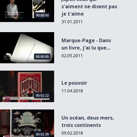
s'aiment ne disent pas
je t'aime
00:00:00
31.01.2011
Marque-Page - Dans un livre, j&#039;ai lu que...
Marque-Page - Dans
un livre, j'ai lu que...
02.05.2011
00:00:00
Le pouvoir
Le pouvoir
11.04.2018
00:02:22
Un océan, deux mers, trois continents
Un océan, deux mers,
trois continents
09.02.2018
00:02:39