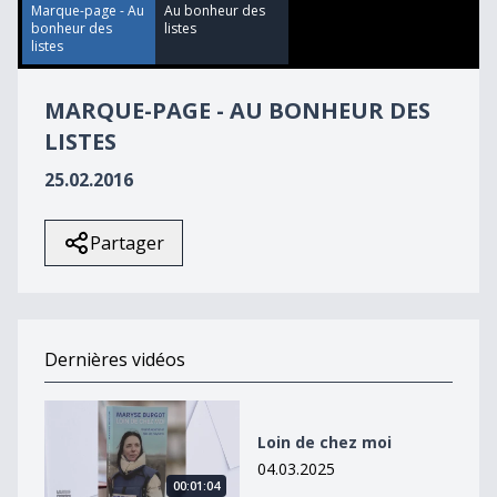
43
Marque-page - Au
Au bonheur des
seconds
bonheur des
listes
listes
MARQUE-PAGE - AU BONHEUR DES
LISTES
25.02.2016
Partager
Dernières vidéos
Loin de chez moi
Loin de chez moi
04.03.2025
00:01:04