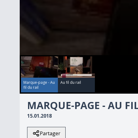
00:00:00
00:02:31
0
seconds
of
2
minutes,
31
Marque-page - Au
Au fil du rail
seconds
Volume
fil du rail
90%
MARQUE-PAGE - AU FIL
15.01.2018
Partager