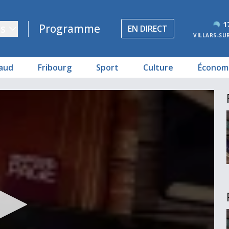
1
s
Programme
EN DIRECT
VILLARS-SU
aud
Fribourg
Sport
Culture
Économ