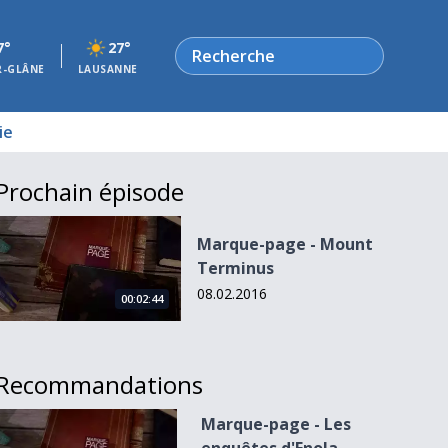
Rechercher
7°
27°
R-GLÂNE
LAUSANNE
ie
Prochain épisode
Marque-page - Mount Terminus
Marque-page - Mount
Terminus
08.02.2016
00:02:44
Recommandations
Marque-page - Les enquêtes d&#039;Enola Holmes
Marque-page - Les