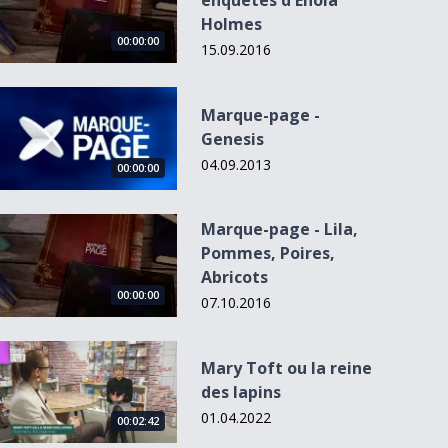
enquêtes d'Enola
Holmes
00:00:00
15.09.2016
Marque-page - Genesis
Marque-page -
Genesis
04.09.2013
00:00:00
Marque-page - Lila, Pommes, Poires, Abricots
Marque-page - Lila,
Pommes, Poires,
Abricots
00:00:00
07.10.2016
Mary Toft ou la reine des lapins
Mary Toft ou la reine
des lapins
01.04.2022
00:02:42