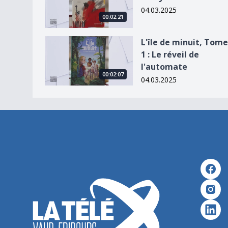
04.03.2025
00:02:21
L&#039;île de minuit, Tome 1 : Le réveil de l&#
L'île de minuit, Tome
1 : Le réveil de
l'automate
00:02:07
04.03.2025