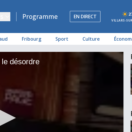
2
s
Programme
EN DIRECT
VILLARS-SU
aud
Fribourg
Sport
Culture
Économ
 le désordre