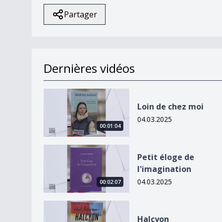
Partager
Dernières vidéos
Loin de chez moi
Loin de chez moi
04.03.2025
00:01:04
Petit éloge de l&#039;imagination
Petit éloge de
l'imagination
04.03.2025
00:02:07
Halcyon
Halcyon