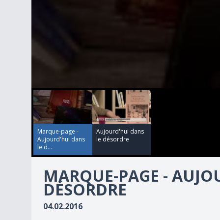
00:02:38
00:02:38
0
seconds
of
2
minutes,
38
Marque-page -
Aujourd'hui dans
seconds
Volume
Aujourd'hui dans
le désordre
90%
le d...
MARQUE-PAGE - AUJO
DÉSORDRE
04.02.2016