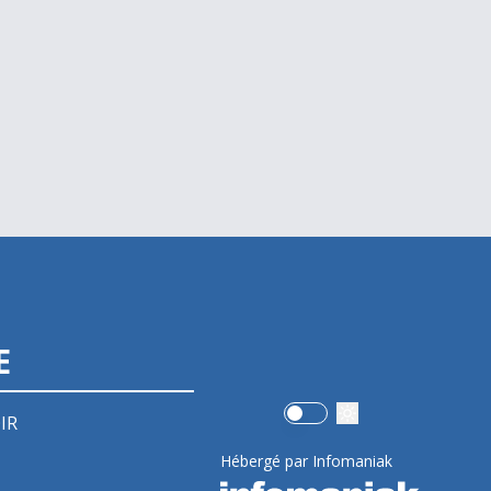
E
Use setting
IR
Hébergé par Infomaniak