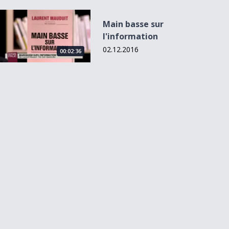
Main basse sur l&#039;information
Main basse sur
l'information
02.12.2016
00:02:36