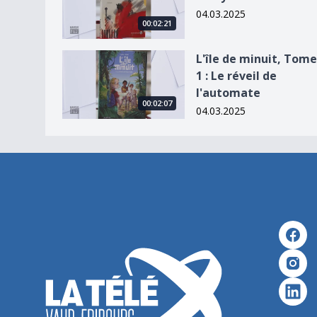
04.03.2025
00:02:21
L&#039;île de minuit, Tome 1 : Le réveil de l&#
L'île de minuit, Tome
1 : Le réveil de
l'automate
00:02:07
04.03.2025