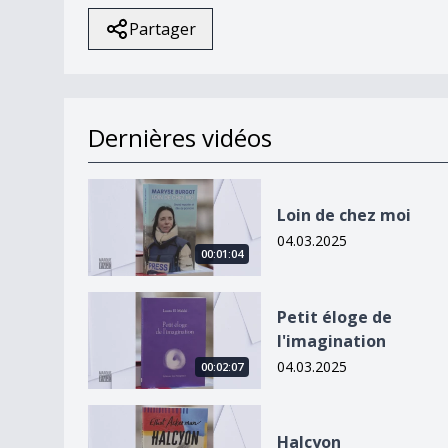
Partager
Dernières vidéos
Loin de chez moi
Loin de chez moi
04.03.2025
00:01:04
Petit éloge de l&#039;imagination
Petit éloge de
l'imagination
04.03.2025
00:02:07
Halcyon
Halcyon