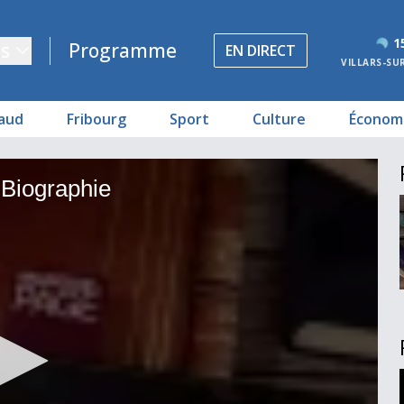
1
s
Programme
EN DIRECT
VILLARS-SU
aud
Fribourg
Sport
Culture
Économ
 Biographie