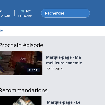
Rechercher
5°
16°
R-GLÂNE
LAUSANNE
ie
Prochain épisode
Marque-page - Ma meilleure ennemie
Marque-page - Ma
meilleure ennemie
22.03.2016
00:02:48
Recommandations
Marque-page - Le voyageur de papier
Marque-page - Le