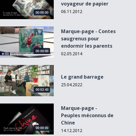
voyageur de papier
06.11.2012
00:00:00
Marque-page - Contes saugrenus pour endormir les parent
Marque-page - Contes
saugrenus pour
endormir les parents
00:00:00
02.05.2014
Le grand barrage
Le grand barrage
25.04.2022
00:02:43
Marque-page - Peuples méconnus de Chine
Marque-page -
Peuples méconnus de
Chine
00:00:00
14.12.2012