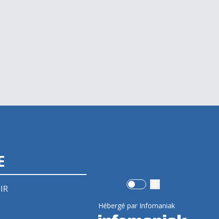
E
Use setting
IR
Hébergé par Infomaniak