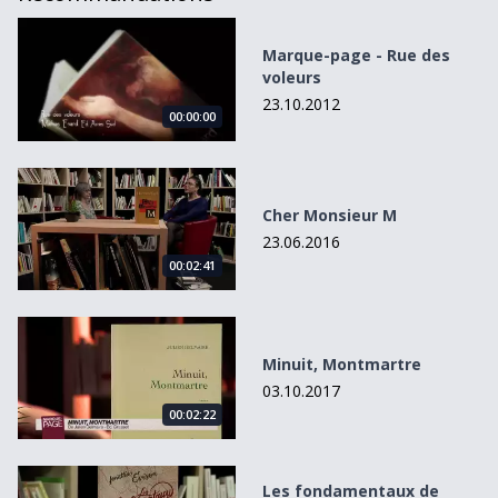
Marque-page - Rue des voleurs
Marque-page - Rue des
voleurs
23.10.2012
00:00:00
Cher Monsieur M
Cher Monsieur M
23.06.2016
00:02:41
Minuit, Montmartre
Minuit, Montmartre
03.10.2017
00:02:22
Les fondamentaux de l&#039;aide à la personnes revus et
Les fondamentaux de