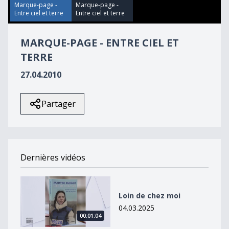
59
Marque-page -
Marque-page -
seconds
Entre ciel et terre
Entre ciel et terre
MARQUE-PAGE - ENTRE CIEL ET
TERRE
27.04.2010
Partager
Dernières vidéos
Loin de chez moi
Loin de chez moi
04.03.2025
00:01:04