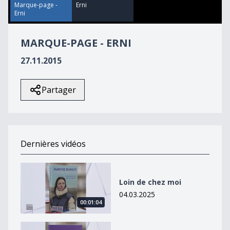
40
Marque-page -
Erni
seconds
Erni
MARQUE-PAGE - ERNI
27.11.2015
Partager
Dernières vidéos
Loin de chez moi
Loin de chez moi
04.03.2025
00:01:04
Petit éloge de l&#039;imagination