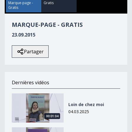
54
Marque-page -
Gratis
seconds
Gratis
MARQUE-PAGE - GRATIS
23.09.2015
Partager
Dernières vidéos
Loin de chez moi
Loin de chez moi
04.03.2025
00:01:04
Petit éloge de l&#039;imagination