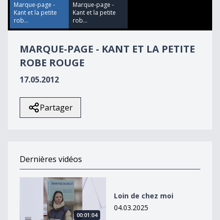
9
Marque-page -
Marque-page -
seconds
Kant et la petite
Kant et la petite
rob...
rob...
MARQUE-PAGE - KANT ET LA PETITE
ROBE ROUGE
17.05.2012
Partager
Dernières vidéos
Loin de chez moi
Loin de chez moi
04.03.2025
00:01:04