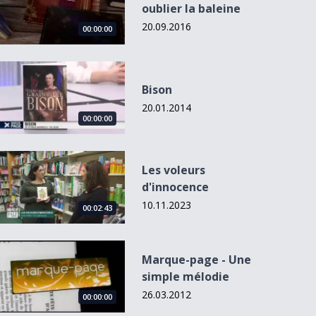
oublier la baleine
20.09.2016
00:00:00
Bison
Bison
20.01.2014
00:00:00
Les voleurs d&#039;innocence
Les voleurs
d'innocence
10.11.2023
00:02:43
Marque-page - Une simple mélodie
Marque-page - Une
simple mélodie
26.03.2012
00:00:00