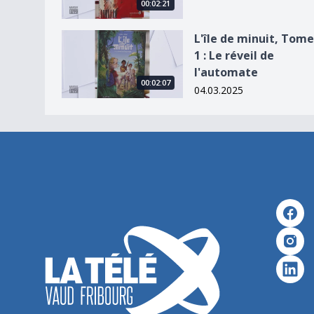
00:02:21
L&#039;île de minuit, Tome 1 : Le réveil de l&#
L'île de minuit, Tome
1 : Le réveil de
l'automate
00:02:07
04.03.2025