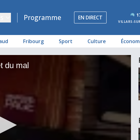
1
s
Programme
EN DIRECT
VILLARS-SU
aud
Fribourg
Sport
Culture
Économ
t du mal