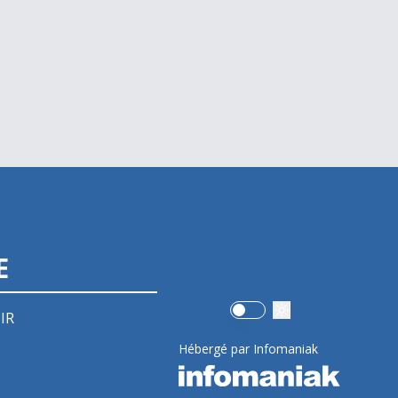
E
Use setting
IR
Hébergé par Infomaniak