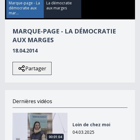
46
Marque-page - La
La démocratie
seconds
démocratie aux
aux marges
mar...
MARQUE-PAGE - LA DÉMOCRATIE
AUX MARGES
18.04.2014
Partager
Dernières vidéos
Loin de chez moi
Loin de chez moi
04.03.2025
00:01:04