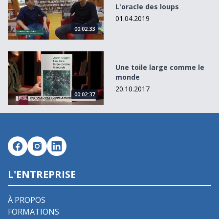
L'oracle des loups
01.04.2019
00:02:33
Une toile large comme le monde
Une toile large comme le
monde
20.10.2017
00:02:37
L'ENTREPRISE
À PROPOS
FORMATIONS