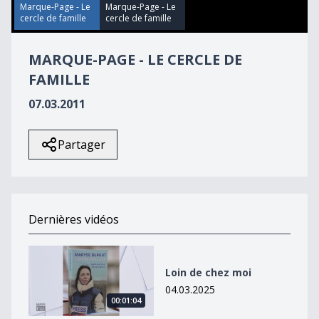
4
Marque-Page - Le
Marque-Page - Le
seconds
cercle de famille
cercle de famille
MARQUE-PAGE - LE CERCLE DE
FAMILLE
07.03.2011
Partager
Dernières vidéos
Loin de chez moi
Loin de chez moi
04.03.2025
00:01:04