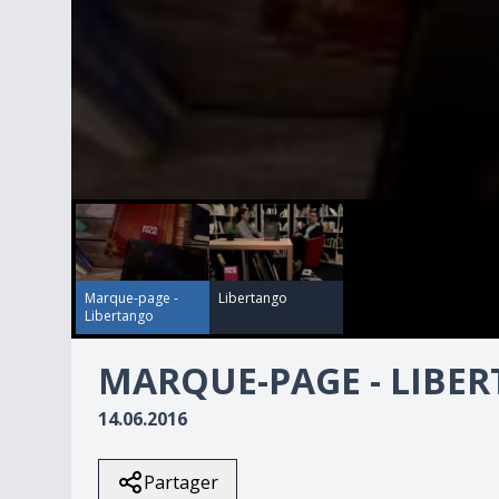
00:00:00
00:02:41
0
seconds
of
2
minutes,
41
Marque-page -
Libertango
seconds
Volume
Libertango
90%
MARQUE-PAGE - LIBE
14.06.2016
Partager