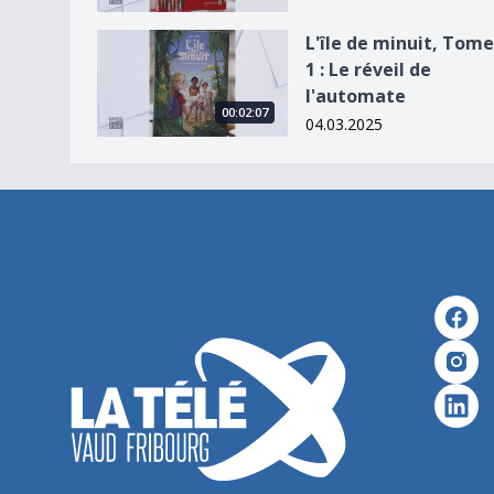
L&#039;île de minuit, Tome 1 : Le réveil de l&#
L'île de minuit, Tome
1 : Le réveil de
l'automate
00:02:07
04.03.2025