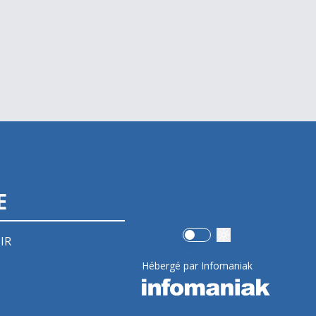
E
Use setting
IR
Hébergé par Infomaniak