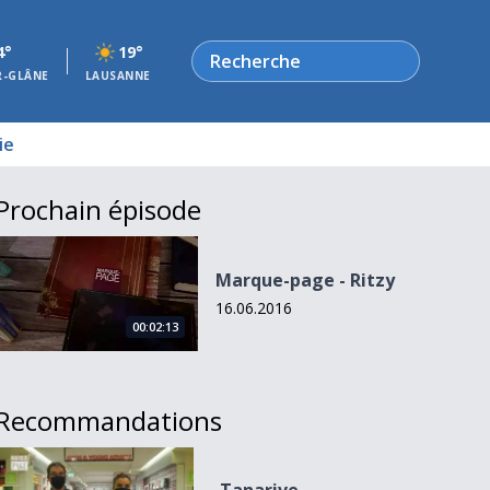
Rechercher
4°
19°
R-GLÂNE
LAUSANNE
ie
Prochain épisode
Marque-page - Ritzy
Marque-page - Ritzy
16.06.2016
00:02:13
Recommandations
Tanarive