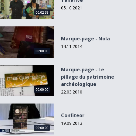
Tanarive
05.10.2021
00:02:38
Marque-page - Nola
Marque-page - Nola
14.11.2014
00:00:00
Marque-page - Le pillage du patrimoine archéologique
Marque-page - Le
pillage du patrimoine
archéologique
00:00:00
22.03.2010
Confiteor
Confiteor
19.09.2013
00:00:00