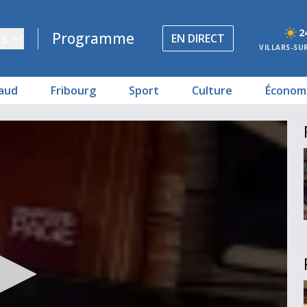
2
s
Programme
EN DIRECT
VILLARS-SU
aud
Fribourg
Sport
Culture
Économ