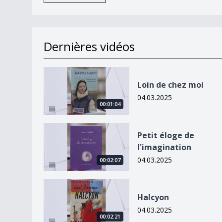
Dernières vidéos
Loin de chez moi
Loin de chez moi
04.03.2025
00:01:04
Petit éloge de l&#039;imagination
Petit éloge de
l'imagination
04.03.2025
00:02:07
Halcyon
Halcyon
04.03.2025
00:02:21