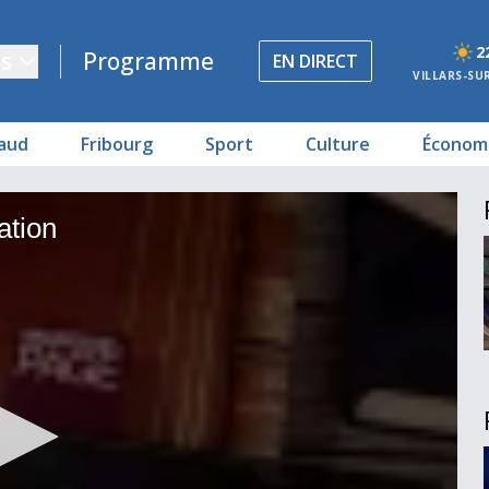
2
s
Programme
EN DIRECT
VILLARS-SU
aud
Fribourg
Sport
Culture
Économ
ation