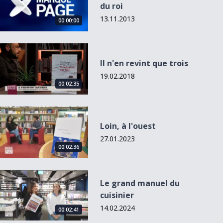
du roi
13.11.2013
00:00:00
Il n&#039;en revint que trois
Il n'en revint que trois
19.02.2018
00:02:35
Loin, à l&#039;ouest
Loin, à l'ouest
27.01.2023
00:02:36
Le grand manuel du cuisinier
Le grand manuel du
cuisinier
14.02.2024
00:02:41