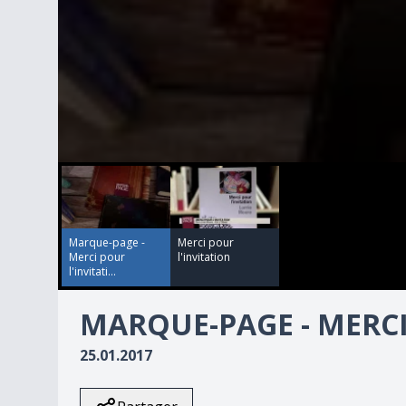
00:00:00
00:02:36
0
seconds
of
0
seconds
Volume
90%
Marque-page -
Merci pour
Merci pour
l'invitation
l'invitati...
MARQUE-PAGE - MERCI
25.01.2017