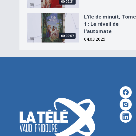
00:02:21
L&#039;île de minuit, Tome 1 : Le réveil de l&#
L'île de minuit, Tome
1 : Le réveil de
l'automate
00:02:07
04.03.2025