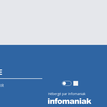
E
Use setting
IR
Hébergé par Infomaniak