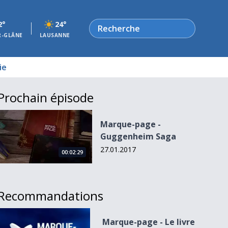
Rechercher
2°
24°
R-GLÂNE
LAUSANNE
ie
Prochain épisode
Marque-page - Guggenheim Saga
Marque-page -
Guggenheim Saga
27.01.2017
00:02:29
Recommandations
Marque-page - Le livre du roi
Marque-page - Le livre