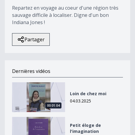
35
Repartez en voyage au coeur d'une région très
seconds
sauvage difficile à localiser. Digne d'un bon
Indiana Jones !
Partager
Dernières vidéos
Loin de chez moi
Loin de chez moi
04.03.2025
00:01:04
Petit éloge de l&#039;imagination
Petit éloge de
l'imagination