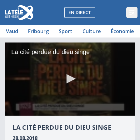
La Télé - Télévision régionale Vaud et Fribourg
EN DIRECT
Op
Vaud
Fribourg
Sport
Culture
Économie
La cité perdue du dieu singe
La cité perdue du dieu singe
0
seconds
LA CITÉ PERDUE DU DIEU SINGE
of
2
28.08.2018
minutes,