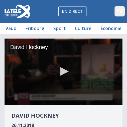
La Télé - Télévision régionale Vaud et Fribourg
EN DIRECT
Op
Vaud
Fribourg
Sport
Culture
Économie
David Hockney
David Hockney
0
seconds
DAVID HOCKNEY
of
2
26.11.2018
minutes,