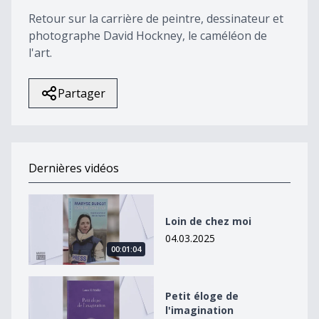
24
Retour sur la carrière de peintre, dessinateur et
seconds
photographe David Hockney, le caméléon de
l'art.
Partager
Dernières vidéos
Loin de chez moi
Loin de chez moi
04.03.2025
00:01:04
Petit éloge de l&#039;imagination
Petit éloge de
l'imagination