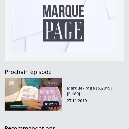
Prochain épisode
Marque-Page [S.2019][E.180]
Marque-Page [S.2019]
[E.180]
27.11.2019
00:02:31
Recommandations