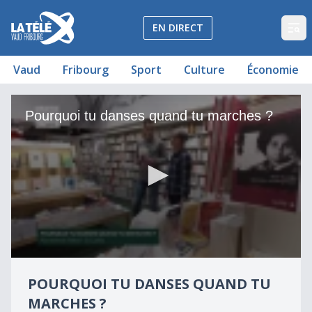
La Télé - Télévision régionale Vaud et Fribourg
EN DIRECT
Op
Vaud
Fribourg
Sport
Culture
Économie
Pourquoi tu danses quand tu marches ?
Pourquoi tu danses quand tu marches ?
0
seconds
POURQUOI TU DANSES QUAND TU
of
2
MARCHES ?
minutes,