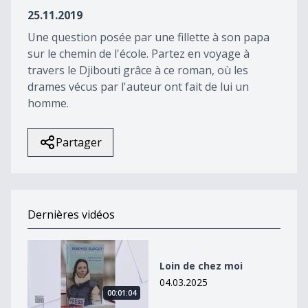
30
25.11.2019
seconds
Une question posée par une fillette à son papa
sur le chemin de l'école. Partez en voyage à
travers le Djibouti grâce à ce roman, où les
drames vécus par l'auteur ont fait de lui un
homme.
Partager
Dernières vidéos
Loin de chez moi
Loin de chez moi
04.03.2025
00:01:04