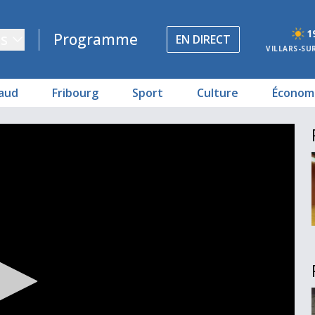
1
s
Programme
EN DIRECT
VILLARS-SU
aud
Fribourg
Sport
Culture
Économ