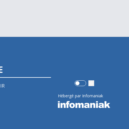
E
Use setting
IR
Hébergé par Infomaniak