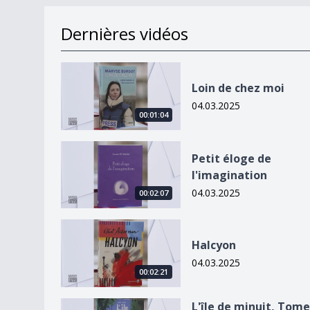
Dernières vidéos
Loin de chez moi
Loin de chez moi
04.03.2025
00:01:04
Petit éloge de l&#039;imagination
Petit éloge de
l'imagination
04.03.2025
00:02:07
Halcyon
Halcyon
04.03.2025
00:02:21
L&#039;île de minuit, Tome 1 : Le réveil de l&#
L'île de minuit, Tome