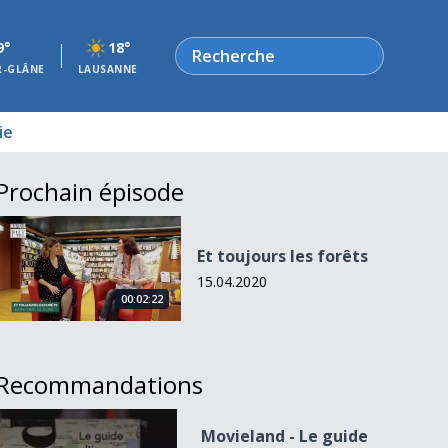
Rechercher
9°
18°
R-GLÂNE
LAUSANNE
ie
Prochain épisode
Et toujours les forêts
Et toujours les forêts
15.04.2020
00:02:22
Recommandations
Movieland - Le guide ultime du cinéma
Movieland - Le guide