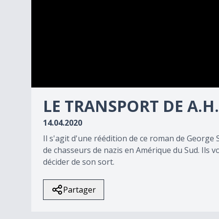
0
seconds
LE TRANSPORT DE A.H.
of
2
14.04.2020
minutes,
26
Il s'agit d'une réédition de ce roman de George 
seconds
Volume
90%
de chasseurs de nazis en Amérique du Sud. Ils vo
décider de son sort.
Partager