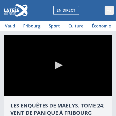
La Télé - Télévision régionale Vaud et Fribourg
EN DIRECT
Op
Vaud
Fribourg
Sport
Culture
Économie
Les enquêtes de Maëlys. Tome 24: Vent de panique à Frib
Les enquêtes de Maëlys. Tome 24: Vent de panique à Frib
0
seconds
LES ENQUÊTES DE MAËLYS. TOME 24:
of
2
VENT DE PANIQUE À FRIBOURG
minutes,