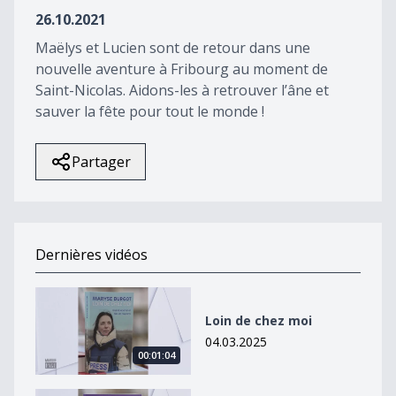
33
26.10.2021
seconds
Maëlys et Lucien sont de retour dans une
nouvelle aventure à Fribourg au moment de
Saint-Nicolas. Aidons-les à retrouver l’âne et
sauver la fête pour tout le monde !
Partager
Dernières vidéos
Loin de chez moi
Loin de chez moi
04.03.2025
00:01:04