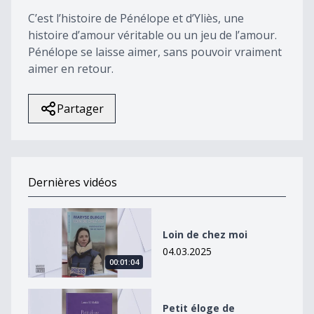
57
C’est l’histoire de Pénélope et d’Yliès, une
seconds
histoire d’amour véritable ou un jeu de l’amour.
Pénélope se laisse aimer, sans pouvoir vraiment
aimer en retour.
Partager
Dernières vidéos
Loin de chez moi
Loin de chez moi
04.03.2025
00:01:04
Petit éloge de l&#039;imagination
Petit éloge de