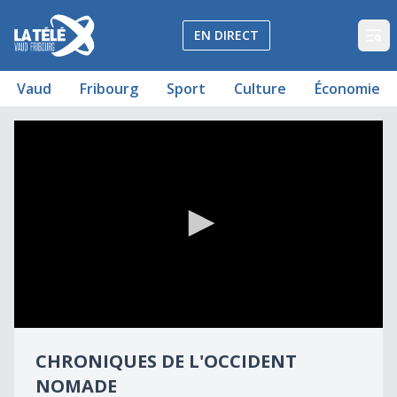
La Télé - Télévision régionale Vaud et Fribourg
EN DIRECT
Op
Vaud
Fribourg
Sport
Culture
Économie
Chroniques de l'occident nomade
Chroniques de l'occident nomade
0
seconds
CHRONIQUES DE L'OCCIDENT
of
2
NOMADE
minutes,