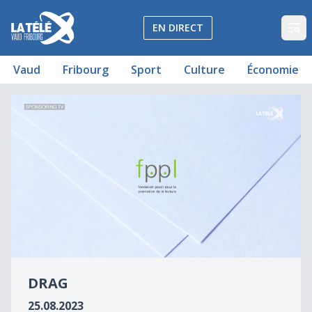
La Télé - Télévision régionale Vaud et Fribourg
EN DIRECT
Op
Vaud
Fribourg
Sport
Culture
Économie
Drag
Drag
0
seconds
DRAG
of
0
25.08.2023
seconds