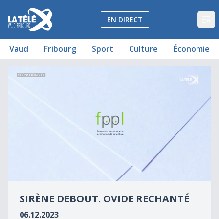
La Télé - Télévision régionale Vaud et Fribourg
EN DIRECT
Op
Vaud
Fribourg
Sport
Culture
Économie
Sirène debout. Ovide rechanté
Sirène debout. Ovide rechanté
0
seconds
SIRÈNE DEBOUT. OVIDE RECHANTÉ
of
0
06.12.2023
seconds