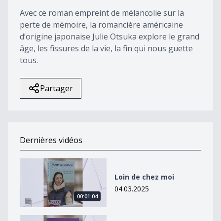
42
Avec ce roman empreint de mélancolie sur la
seconds
perte de mémoire, la romancière américaine
d’origine japonaise Julie Otsuka explore le grand
âge, les fissures de la vie, la fin qui nous guette
tous.
Partager
Dernières vidéos
Loin de chez moi
Loin de chez moi
04.03.2025
00:01:04
Petit éloge de l&#039;imagination