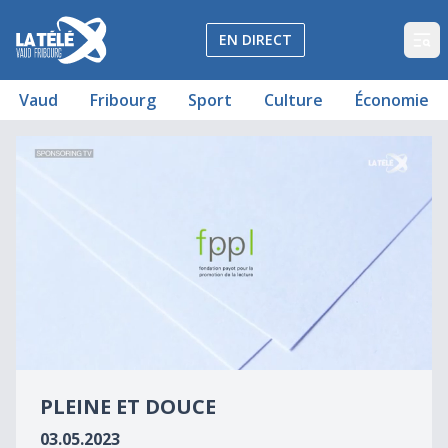
La Télé - Télévision régionale Vaud et Fribourg
EN DIRECT
Op
Vaud
Fribourg
Sport
Culture
Économie
Pleine et douce
Pleine et douce
0
seconds
PLEINE ET DOUCE
of
0
03.05.2023
seconds