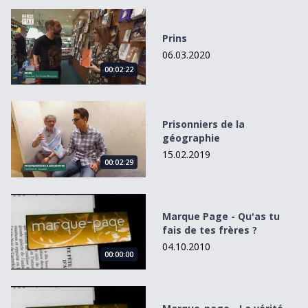
Prins
Prins
06.03.2020
00:02:22
Prisonniers de la géographie
Prisonniers de la
géographie
15.02.2019
00:02:29
Marque Page - Qu&#039;as tu fais de tes frères ?
Marque Page - Qu'as tu
fais de tes frères ?
04.10.2010
00:00:00
Marque-page - La vérité sur l&#039;affaire Harry Queber