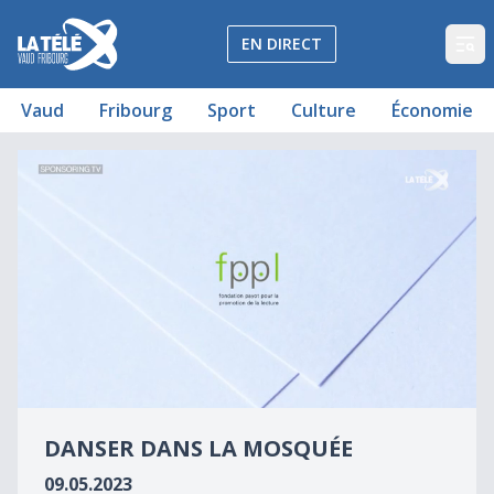
La Télé - Télévision régionale Vaud et Fribourg
EN DIRECT
Op
Vaud
Fribourg
Sport
Culture
Économie
Danser dans la mosquée
Danser dans la mosquée
0
seconds
DANSER DANS LA MOSQUÉE
of
0
09.05.2023
seconds