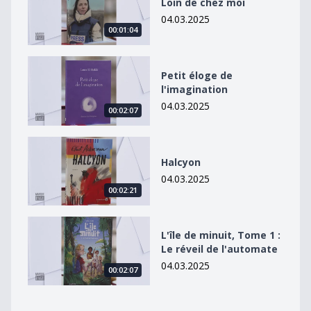
Loin de chez moi
04.03.2025
00:01:04
Petit éloge de l&#039;imagination
Petit éloge de
l'imagination
04.03.2025
00:02:07
Halcyon
Halcyon
04.03.2025
00:02:21
L&#039;île de minuit, Tome 1 : Le réveil de l&#039;au
L'île de minuit, Tome 1 :
Le réveil de l'automate
04.03.2025
00:02:07