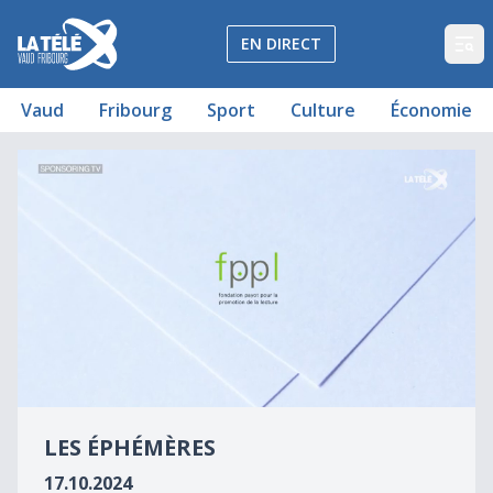
La Télé - Télévision régionale Vaud et Fribourg
EN DIRECT
Op
Vaud
Fribourg
Sport
Culture
Économie
Les Éphémères - Andrew O’Hagan - Éd. Métaillé
Les Éphémères
0
seconds
LES ÉPHÉMÈRES
of
0
17.10.2024
seconds