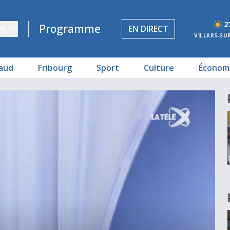
2
s
Programme
EN DIRECT
VILLARS-SU
aud
Fribourg
Sport
Culture
Économ