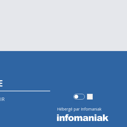
E
Use setting
IR
Hébergé par Infomaniak