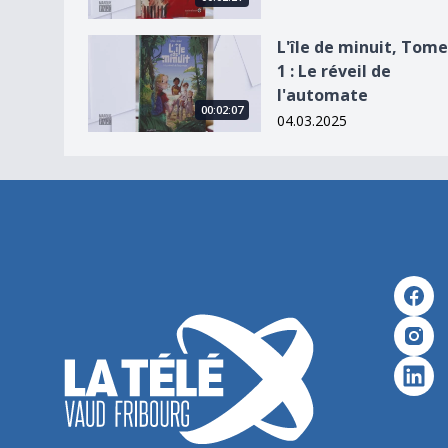
L&#039;île de minuit, Tome 1 : Le réveil de l&#
L'île de minuit, Tome
1 : Le réveil de
l'automate
00:02:07
04.03.2025