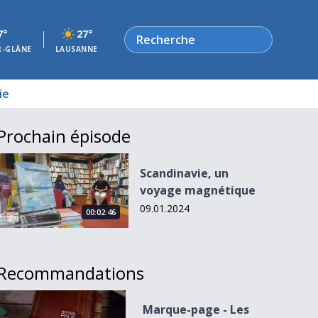
Rechercher
7°
27°
R-GLÂNE
LAUSANNE
ie
Prochain épisode
Scandinavie, un voyage magnétique
Scandinavie, un
voyage magnétique
09.01.2024
00:02:46
Recommandations
Marque-page - Les Ecorcheresses
Marque-page - Les