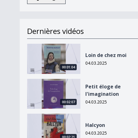
Dernières vidéos
Loin de chez moi
Loin de chez moi
04.03.2025
00:01:04
Petit éloge de l&#039;imagination
Petit éloge de
l'imagination
04.03.2025
00:02:07
Halcyon
Halcyon
04.03.2025
00:02:21