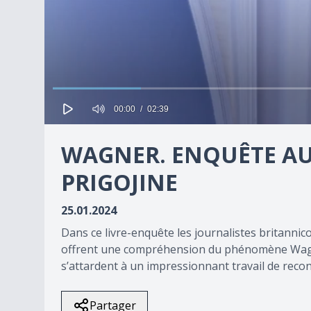
00:00
02:39
0
seconds
WAGNER. ENQUÊTE AU
of
0
seconds
PRIGOJINE
Volume
90%
25.01.2024
Dans ce livre-enquête les journalistes britannic
offrent une compréhension du phénomène Wagne
s’attardent à un impressionnant travail de recon
Partager