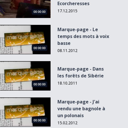
Ecorcheresses
17.12.2015
00:00:00
Marque-page - Le temps des mots à voix basse
Marque-page - Le
temps des mots à voix
basse
00:00:00
08.11.2012
Marque-page - Dans les forêts de Sibérie
Marque-page - Dans
les forêts de Sibérie
18.10.2011
00:00:00
Marque-page - J&#039;ai vendu une bagnole à un polonais
Marque-page - J'ai
vendu une bagnole à
un polonais
00:00:00
15.02.2012