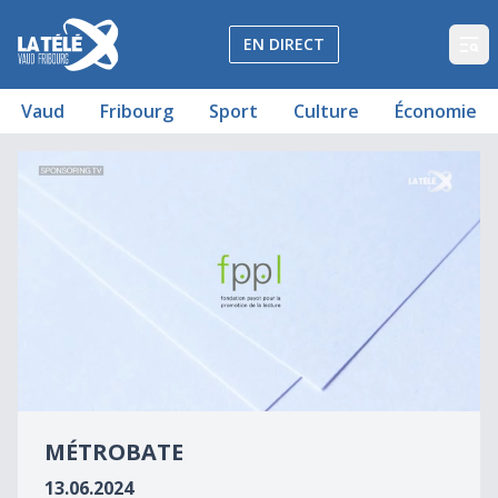
La Télé - Télévision régionale Vaud et Fribourg
EN DIRECT
Op
Vaud
Fribourg
Sport
Culture
Économie
Métrobate - Maurice Pons - Éd. Christian Bourgois
Métrobate
0
seconds
MÉTROBATE
of
0
13.06.2024
seconds