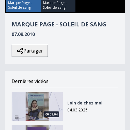
44
Marque Page -
Marque Page -
seconds
Soleil de sang
Soleil de sang
MARQUE PAGE - SOLEIL DE SANG
07.09.2010
Partager
Dernières vidéos
Loin de chez moi
Loin de chez moi
04.03.2025
00:01:04
Petit éloge de l&#039;imagination