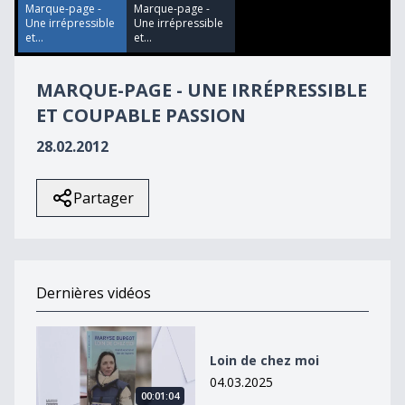
37
Marque-page -
Marque-page -
seconds
Une irrépressible
Une irrépressible
et...
et...
MARQUE-PAGE - UNE IRRÉPRESSIBLE
ET COUPABLE PASSION
28.02.2012
Partager
Dernières vidéos
Loin de chez moi
Loin de chez moi
04.03.2025
00:01:04