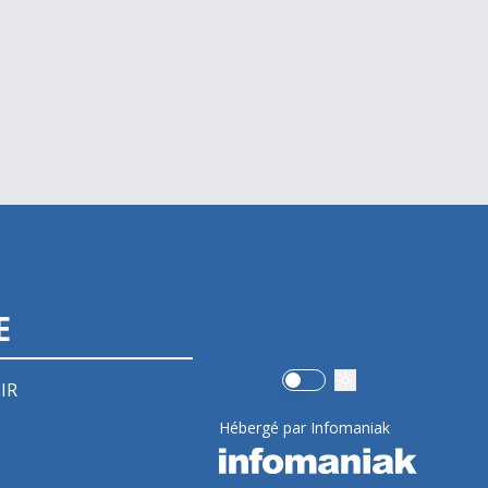
E
Use setting
IR
Hébergé par Infomaniak