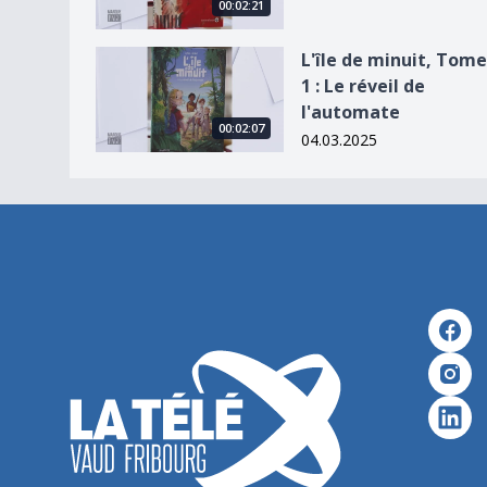
00:02:21
L&#039;île de minuit, Tome 1 : Le réveil de l&#
L'île de minuit, Tome
1 : Le réveil de
l'automate
00:02:07
04.03.2025