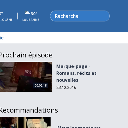
Rechercher
0°
30°
R-GLÂNE
LAUSANNE
ie
Prochain épisode
Marque-page - Romans, récits et nouvelles
Marque-page -
Romans, récits et
nouvelles
00:02:18
23.12.2016
Recommandations
Nous les menteurs