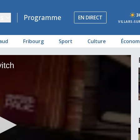
3
s
Programme
EN DIRECT
VILLARS-SU
aud
Fribourg
Sport
Culture
Économ
itch