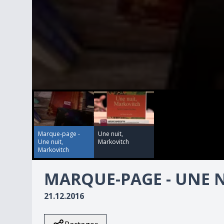
00:00:00
00:02:52
0
seconds
of
2
minutes,
52
Marque-page -
Une nuit,
seconds
Volume
Une nuit,
Markovitch
90%
Markovitch
MARQUE-PAGE - UNE 
21.12.2016