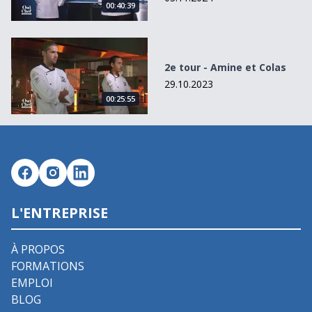
00:40:39
2e tour - Amine et Colas
2e tour - Amine et Colas
29.10.2023
00:25:55
L'ENTREPRISE
À PROPOS
FORMATIONS
EMPLOI
BLOG