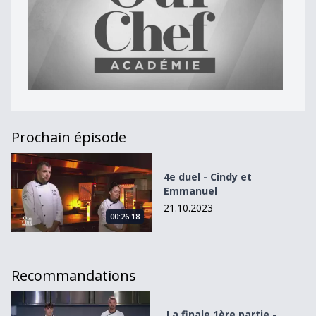
Prochain épisode
4e duel - Cindy et Emmanuel
4e duel - Cindy et
Emmanuel
21.10.2023
00:26:18
Recommandations
La finale 1ère partie - Amuse-bouche et entrée
La finale 1ère partie -