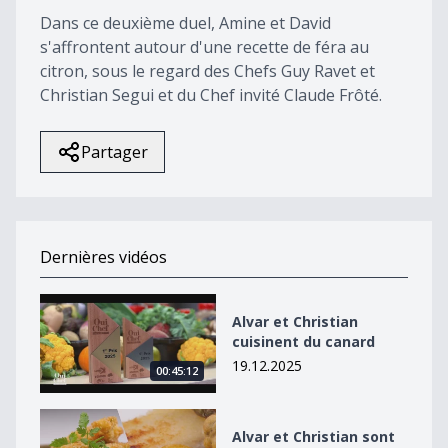
Dans ce deuxième duel, Amine et David
s'affrontent autour d'une recette de féra au
citron, sous le regard des Chefs Guy Ravet et
Christian Segui et du Chef invité Claude Frôté.
Partager
Dernières vidéos
Alvar et Christian cuisinent du canard
Alvar et Christian
cuisinent du canard
19.12.2025
00:45:12
Alvar et Christian sont en finale !
Alvar et Christian sont