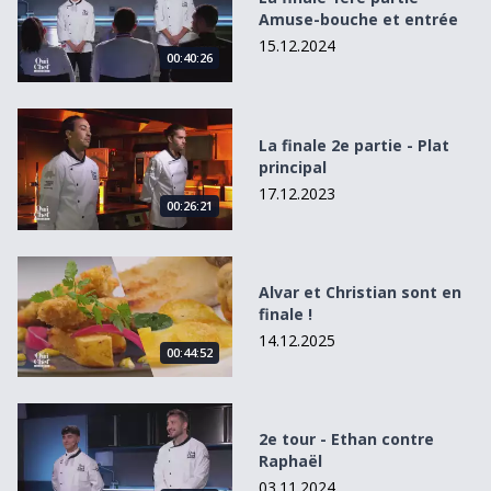
Amuse-bouche et entrée
15.12.2024
00:40:26
La finale 2e partie - Plat principal
La finale 2e partie - Plat
principal
17.12.2023
00:26:21
Alvar et Christian sont en finale !
Alvar et Christian sont en
finale !
14.12.2025
00:44:52
2e tour - Ethan contre Raphaël
2e tour - Ethan contre
Raphaël
03.11.2024