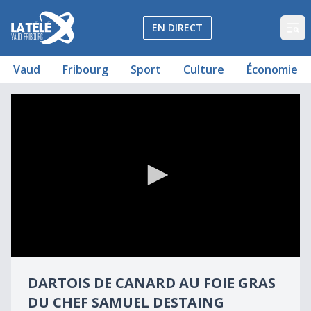
La Télé - Télévision régionale Vaud et Fribourg
EN DIRECT
Op
Vaud
Fribourg
Sport
Culture
Économie
Dartois de canard au foie gras du chef Samuel Destaing
Dartois de canard au foie gras du chef Samuel Destaing
0
seconds
DARTOIS DE CANARD AU FOIE GRAS
of
0
DU CHEF SAMUEL DESTAING
seconds