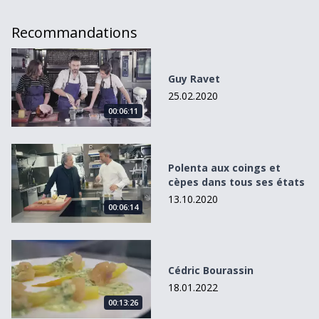
Recommandations
Guy Ravet
Guy Ravet
25.02.2020
00:06:11
Polenta aux coings et cèpes dans tous ses états
Polenta aux coings et
cèpes dans tous ses états
13.10.2020
00:06:14
Cédric Bourassin
Cédric Bourassin
18.01.2022
00:13:26