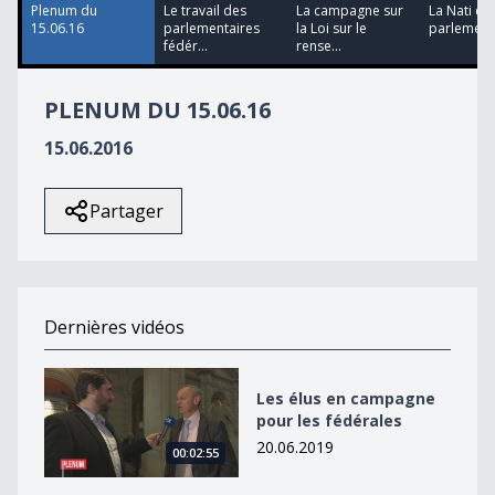
8
Plenum du
Le travail des
La campagne sur
La Nati et 
seconds
15.06.16
parlementaires
la Loi sur le
parlement
fédér...
rense...
PLENUM DU 15.06.16
15.06.2016
Partager
Dernières vidéos
Les élus en campagne pour les fédérales
Les élus en campagne
pour les fédérales
20.06.2019
00:02:55