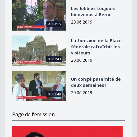
Les lobbies toujours bienvenus à Berne
Les lobbies toujours
bienvenus à Berne
20.06.2019
00:03:15
La fontaine de la Place fédérale rafraîchit les visiteurs
La fontaine de la Place
fédérale rafraîchit les
visiteurs
00:02:43
20.06.2019
Un congé paternité de deux semaines?
Un congé paternité de
deux semaines?
20.06.2019
00:03:49
Page de l'émission