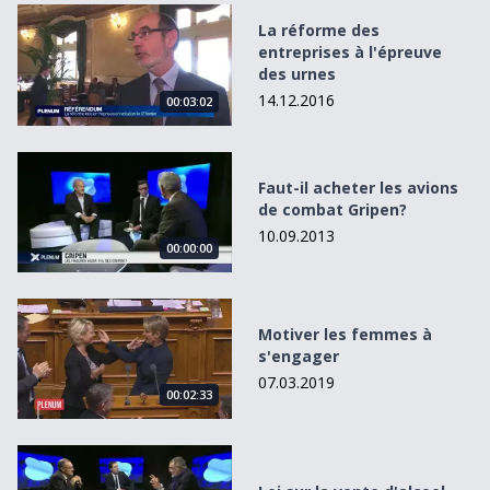
La réforme des entreprises à l&#039;épreuve des urnes
La réforme des
entreprises à l'épreuve
des urnes
14.12.2016
00:03:02
Faut-il acheter les avions de combat Gripen?
Faut-il acheter les avions
de combat Gripen?
10.09.2013
00:00:00
Motiver les femmes à s&#039;engager
Motiver les femmes à
s'engager
07.03.2019
00:02:33
Loi sur la vente d&#039;alcool