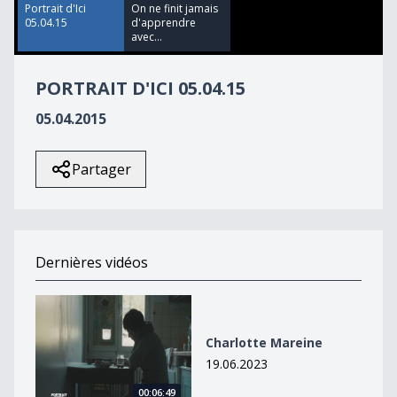
2
Portrait d'Ici
On ne finit jamais
seconds
05.04.15
d'apprendre
avec...
PORTRAIT D'ICI 05.04.15
05.04.2015
Partager
Dernières vidéos
Charlotte Mareine
Charlotte Mareine
19.06.2023
00:06:49