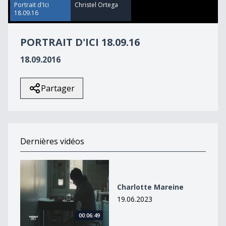
25
Portrait d'Ici
Christel Ortega
seconds
18.09.16
PORTRAIT D'ICI 18.09.16
18.09.2016
Partager
Dernières vidéos
Charlotte Mareine
Charlotte Mareine
19.06.2023
00:06:49