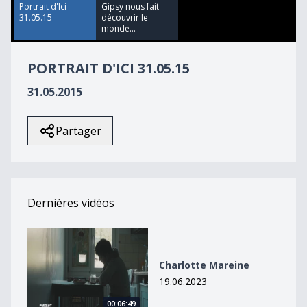
36
Portrait d'Ici
Gipsy nous fait
seconds
31.05.15
découvrir le
monde...
PORTRAIT D'ICI 31.05.15
31.05.2015
Partager
Dernières vidéos
Charlotte Mareine
Charlotte Mareine
19.06.2023
00:06:49