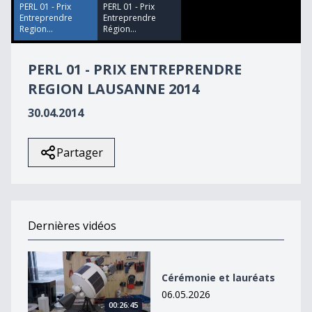
13
PERL 01 - Prix
PERL 01 - Prix
seconds
Entreprendre
Entreprendre
Region...
Région...
PERL 01 - PRIX ENTREPRENDRE
REGION LAUSANNE 2014
30.04.2014
Partager
Dernières vidéos
Cérémonie et lauréats
Cérémonie et lauréats
06.05.2026
00:26:45