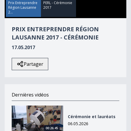
19
Prix Entreprendre
PERL - Cérémonie
minutes,
Région Lausanne
2017
42
2...
seconds
PRIX ENTREPRENDRE RÉGION
LAUSANNE 2017 - CÉRÉMONIE
17.05.2017
Partager
Dernières vidéos
Cérémonie et lauréats
Cérémonie et lauréats
06.05.2026
00:26:45