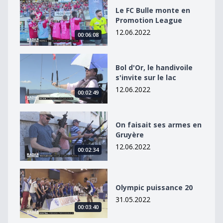
Le FC Bulle monte en Promotion League
Le FC Bulle monte en
Promotion League
12.06.2022
00:06:08
Bol d&#039;Or, le handivoile s&#039;invite sur le lac
Bol d'Or, le handivoile
s'invite sur le lac
12.06.2022
00:02:49
On faisait ses armes en Gruyère
On faisait ses armes en
Gruyère
12.06.2022
00:02:34
Olympic puissance 20
Olympic puissance 20
31.05.2022
00:03:40