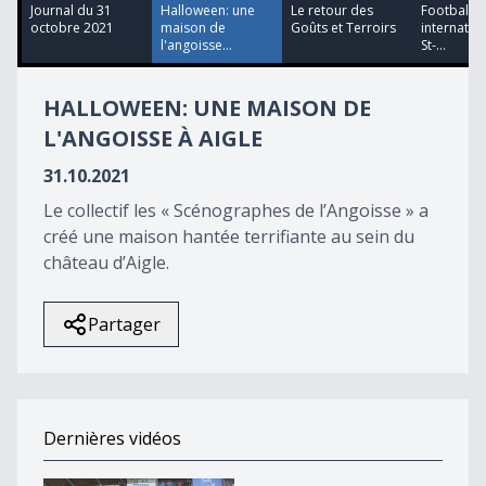
58
Journal du 31
Halloween: une
Le retour des
Football: u
seconds
octobre 2021
maison de
Goûts et Terroirs
internatio
l'angoisse...
St-...
HALLOWEEN: UNE MAISON DE
L'ANGOISSE À AIGLE
31.10.2021
Le collectif les « Scénographes de l’Angoisse » a
créé une maison hantée terrifiante au sein du
château d’Aigle.
Partager
Dernières vidéos