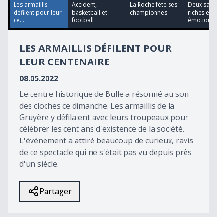
54
Les armaillis
Accident,
La Roche fête ses
Deux sais
seconds
défilent pour leur
basketball et
championnes
riches en
ce...
football
émotions
LES ARMAILLIS DÉFILENT POUR
LEUR CENTENAIRE
08.05.2022
Le centre historique de Bulle a résonné au son
des cloches ce dimanche. Les armaillis de la
Gruyère y défilaient avec leurs troupeaux pour
célébrer les cent ans d'existence de la société.
L'événement a attiré beaucoup de curieux, ravis
de ce spectacle qui ne s'était pas vu depuis près
d'un siècle.
Partager