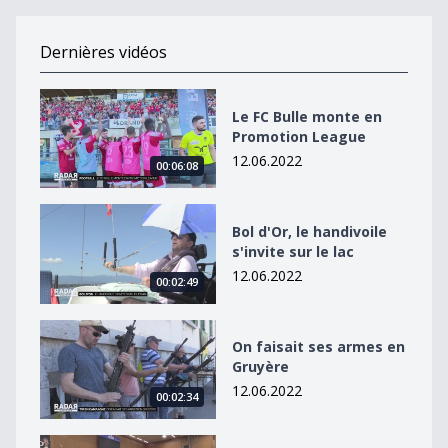
Dernières vidéos
Le FC Bulle monte en Promotion League
Le FC Bulle monte en
Promotion League
12.06.2022
00:06:08
Bol d&#039;Or, le handivoile s&#039;invite sur le lac
Bol d'Or, le handivoile
s'invite sur le lac
12.06.2022
00:02:49
On faisait ses armes en Gruyère
On faisait ses armes en
Gruyère
12.06.2022
00:02:34
Olympic puissance 20